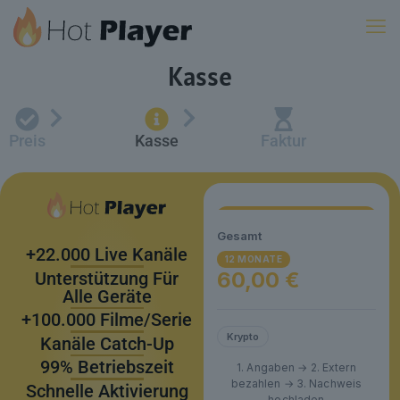
Kasse
Preis
Kasse
Faktur
Gesamt
+22.000 Live Kanäle
12 MONATE
60,00 €
Unterstützung Für
Alle Geräte
+100.000 Filme/Serie
Krypto
Kanäle Catch-Up
99% Betriebszeit
1. Angaben → 2. Extern
bezahlen → 3. Nachweis
Schnelle Aktivierung
hochladen