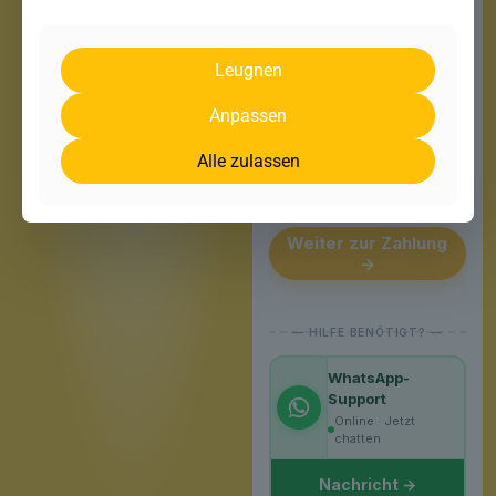
Leugnen
Fälliger Betrag
60,00 €
Anpassen
12 Monate · Nächster
Schritt: Zahlung
Alle zulassen
Sichere Verbindung · SSL-
verschlüsselt
Weiter zur Zahlung
→
WhatsApp-
Support
Online · Jetzt
chatten
Nachricht →