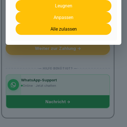
Leugnen
Fälliger Betrag
10,00 €
Anpassen
Lifetime · Nächster Schritt: Zahlung
Alle zulassen
Sichere Verbindung · SSL-verschlüsselt
Weiter zur Zahlung →
WhatsApp-Support
Online · Jetzt chatten
Nachricht →