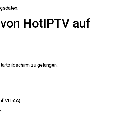
ngsdaten.
on von HotIPTV auf
artbildschirm zu gelangen.
uf VIDAA).
e.