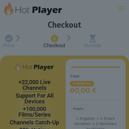
Checkout
Price
Checkout
Invoice
Total
+22,000 Live
12 MONTHS
Channels
60,00 €
Support For All
Devices
+100,000
Krypto
Films/Series
1. Angaben → 2. Extern
Channels Catch-Up
bezahlen → 3. Nachweis
hochladen