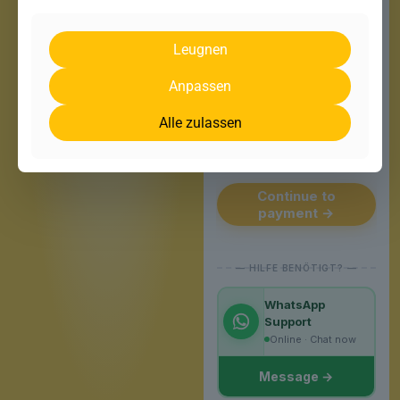
Leugnen
Fälliger Betrag
60,00 €
Anpassen
12 Monate · Next step:
payment
Alle zulassen
Secure connection · SSL
encrypted
Continue to
payment →
WhatsApp
Support
Online · Chat now
Message →